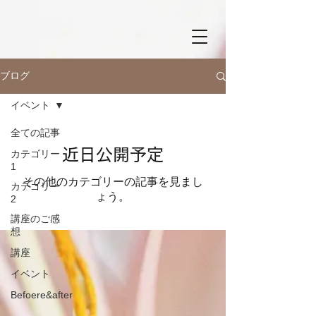
ブログ
イベント
全ての記事
近日公開予定
カテゴリー
1
その他のカテゴリーの記事を見まし
カテゴリー
ょう。
2
講座のご感
想
講座
イベント
Befoere&after