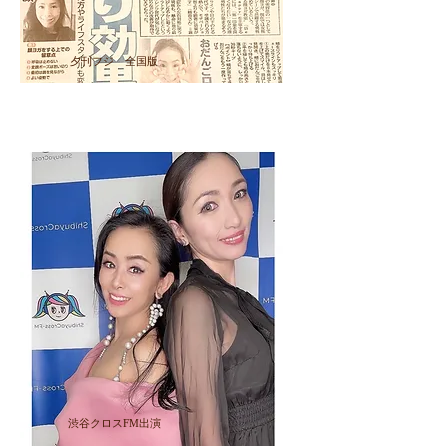
​夕刊フジ 全国版
渋谷クロスFM出演