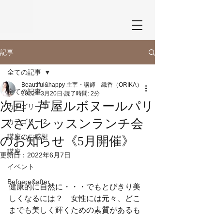
記事
全ての記事
Beautiful&happy 主宰・講師 織香（ORIKA）
全ての記事
2022年3月20日
読了時間: 2分
次回 芦屋ルボヌールパリ
カテゴリー 1
スさんレッスンランチ会
カテゴリー 2
講座のご感想
のお知らせ《5月開催》
講座
更新日：
2022年6月7日
イベント
Befoere&after
健康的に自然に・・・でもとびきり美
しくなるには？　女性には元々、どこ
までも美しく輝くための素質があるも