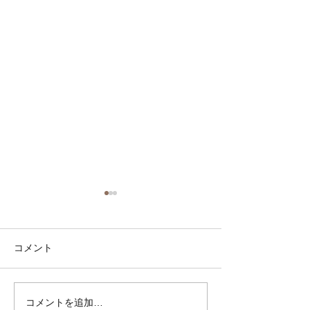
コメント
コメントを追加…
顔ヨガ＆美メソッドレッ
顔ヨガ＆美メソ