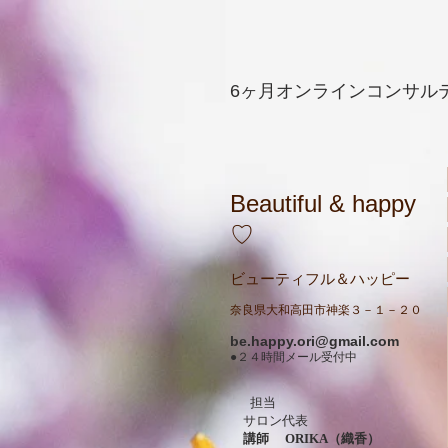
6ヶ月オンラインコンサル
Beautiful & happy
♡
ビューティフル＆ハッピー
奈良県大和高田市神楽３－１－２０
be.happy.ori@gmail.com
●２４時間メール受付中
担当
サロン代表
講師 ORIKA（織香）