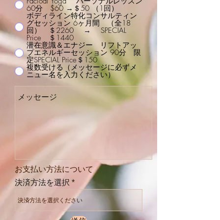
Facioal Yoga パーソナルレッスン
60分 $60 →＄50 （1回）
ボディライン特化コンサルティン
グセッション 6ヶ月間 （全18
回） ＄2260 → SPECIAL
Price ＄1440
潜在意識＆エナジー リフトアッ
プエネルギーセッション 90分 限
定SPECIAL Price＄150
複数受ける（メッセージに必ずメ
ニュー名を入力ください）
​お支払い方法について
決済方法を選択