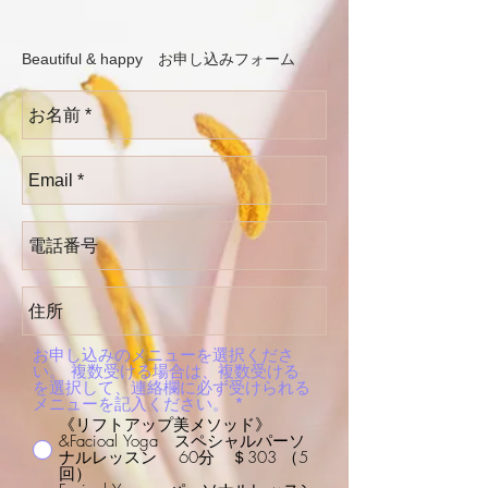
Beautiful & happy お申し込みフォーム
お申し込みのメニューを選択くださ
い。 複数受ける場合は、複数受ける
を選択して、連絡欄に必ず受けられる
メニューを記入ください。
*
《リフトアップ美メソッド》
&Facioal Yoga スペシャルパーソ
ナルレッスン 60分 ＄303 （5
回）