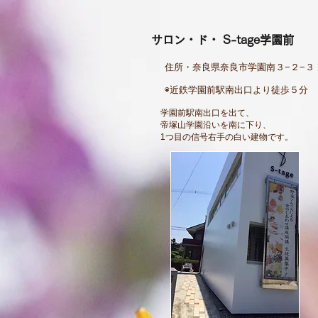
サロン・ド・ S-tage学園前
住所・奈良県奈良市学園南３−２−３
◉近鉄学園前駅南出口より徒歩５分
学園前駅南出口を出て、
帝塚山学園沿いを南に下り、
1つ目の信号右手の白い建物です。